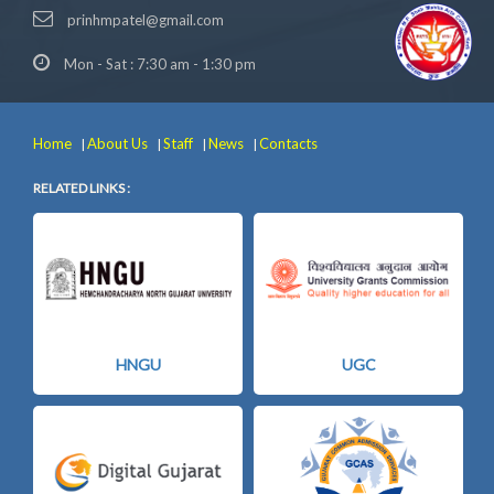
prinhmpatel@gmail.com
Mon - Sat : 7:30 am - 1:30 pm
Home
About Us
Staff
News
Contacts
|
|
|
|
RELATED LINKS :
HNGU
UGC