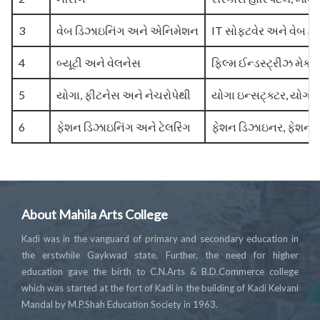
3
વેબ ડિઝાઇનિંગ અને એનિમેશન
IT સોફ્ટવેર અને વેબ હોસ
4
બ્યૂટી અને વેલનેસ
ફિલ્મ ઈન્ડસ્ટ્રીઝ મેકઅ
5
યોગા, ફીટનેસ અને નેચરોપેથી
યોગા ઇન્સટ્ક્ટર, યોગા 
6
ફેશન ડિઝાઇનિંગ અને ટેલરિંગ
ફેશન ડિઝાઇનર, ફેશન સ્
About Mahila Arts College
Kadi was in the vanguard of primary and secondary education in
the erstwhile Gaykwad state. Further, the need for higher
education gave the birth to C.N.Arts & B.D.Commerce college
which was started at the fort of Kadi in the building of Kadi Kelvani
Mandal by M.P.Shah Education Society in 1963.