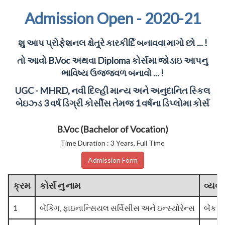
Admission Open - 2020-21
શુ આપ પ્રોફેશનલ ક્ષેત્ર્રે કારકીર્દિ બનાવવા માગો છો ... !
તો આવો B.Voc અથવા Diploma કોર્સમા જોડાઇ આપનુ
ભાવિષ્ય ઉજ્જવળ બનાવો ... !
UGC - MHRD, નવી દિલ્હી માન્ય અને અનુદાનિત સ્કિલ
બેઇઝ્ડ 3 વર્ષ ડિગ્રી કોર્સીસ તેમજ 1 વર્ષના ડિપ્લોમા કોર્સ
B.Voc (Bachelor of Vocation)
Time Duration : 3 Years, Full Time
Admission Form
ક્રમ
કોર્સ નુ નામ
વ્યવ
1
બેંકિંગ, ફાઇનાન્સિયલ સર્વિસીસ અને ઇન્સ્યોરેન્સ
બેંક ફ