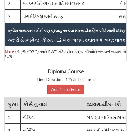
2
એક્સપોર્ટ અને ઇમ્પોર્ટ મેનેજમેન્ટ
કંપની,
3
પેરામેડિકલ અને સ્ટાફ
સરકારી
પ્રવેશ લાયકાત : કોઈ પણ પ્રવાહ અથવા માન્ય શૈક્ષણિક બોર્ડ માથી ધોરણ - 
જરુરી ડોકયુમેન્ટ : ધોરણ - 12 પાસ અથવા સ્નાતક કે અનુસ્નાતક ની
Note :
Sc/St/OBC/ અને PWD કેટેગરીના વિદ્યાર્થીઓને સરકારી સહાય નો
લાભ
Diploma Course
Time Duration : 1 Year, Full Time
Admission Form
ક્રમ
કોર્સ નુ નામ
વ્યવસાયીક તકો
1
બેંકિંગ
બેંક ફાઇનાન્સિયલ સર્વ
2
નર્સિંગ
સરકારી હોસ્પિટલ, ખાંનગી